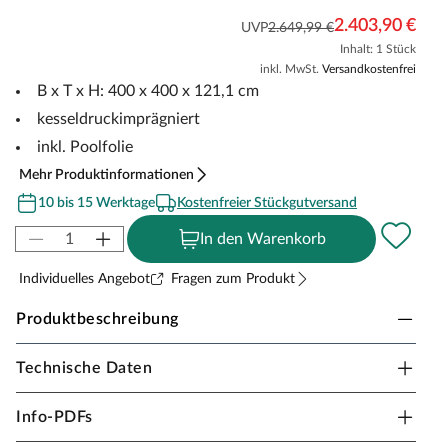
2.403,90 €
UVP
2.649,99 €
Inhalt: 1 Stück
inkl. MwSt.
Versandkostenfrei
B x T x H: 400 x 400 x 121,1 cm
kesseldruckimprägniert
inkl. Poolfolie
Mehr Produktinformationen
10 bis 15 Werktage
Kostenfreier Stückgutversand
In den Warenkorb
Individuelles Angebot
Fragen zum Produkt
Produktbeschreibung
Technische Daten
Karibu Holzpool Modell 1X Set naturbelassen
Es ist wirklich schön, an einem heißen Sommertag ins
Info-PDFs
kühle Wasser zu springen – besonders wenn man das