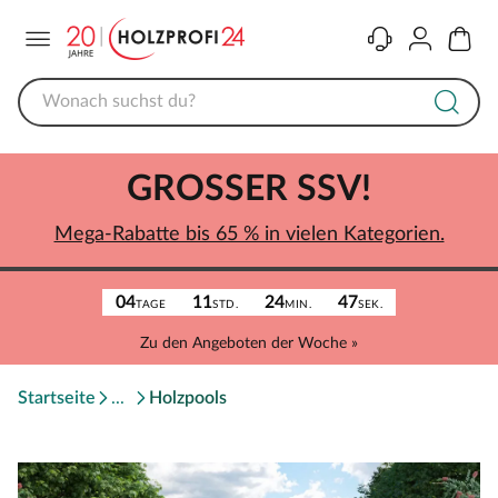
Menü
Kontakt
Konto
Warenk
GROSSER SSV!
Mega-Rabatte bis 65 % in vielen Kategorien.
04
11
24
47
TAGE
STD.
MIN.
SEK.
Zu den Angeboten der Woche »
Startseite
Holzpools