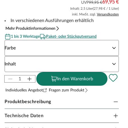
69,95 €
UVP
99,95 €
Inhalt: 2.5 Liter
(27,98 € / 1 Liter)
inkl. MwSt. zzgl.
Versandkosten
In verschiedenen Ausführungen erhältlich
Mehr Produktinformationen
1 bis 3 Werktage
Paket- oder Stückgutversand
Wähle eine Farbe
Farbe
Wähle eine Inhalt
Inhalt
In den Warenkorb
Individuelles Angebot
Fragen zum Produkt
Produktbeschreibung
Technische Daten
Holzschutz Öl-Lasur
Grundierung und Lasur in einem - ein innovativer