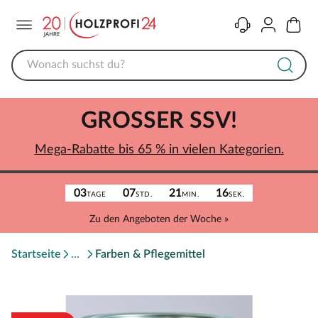
Menü
Kontakt
Konto
Warenk
GROSSER SSV!
Mega-Rabatte bis 65 % in vielen Kategorien.
03
07
21
16
TAGE
STD.
MIN.
SEK.
Zu den Angeboten der Woche »
Startseite
Farben & Pflegemittel