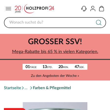
Menü
Kontakt
Konto
Warenk
GROSSER SSV!
Mega-Rabatte bis 65 % in vielen Kategorien.
01
13
20
47
TAGE
STD.
MIN.
SEK.
Zu den Angeboten der Woche »
Startseite
Farben & Pflegemittel