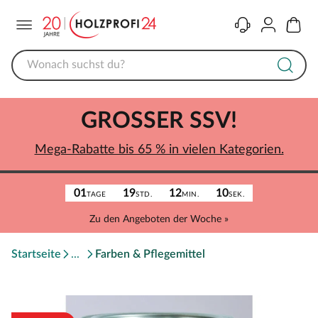
Menü
Kontakt
Konto
Warenk
GROSSER SSV!
Mega-Rabatte bis 65 % in vielen Kategorien.
01
19
12
10
TAGE
STD.
MIN.
SEK.
Zu den Angeboten der Woche »
Startseite
Farben & Pflegemittel