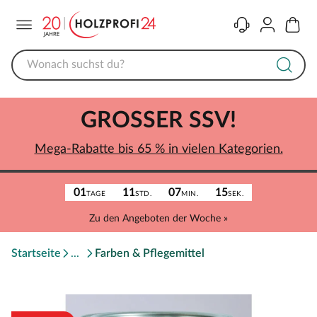
Menü
Kontakt
Konto
Warenk
GROSSER SSV!
Mega-Rabatte bis 65 % in vielen Kategorien.
01
11
07
15
TAGE
STD.
MIN.
SEK.
Zu den Angeboten der Woche »
Startseite
Farben & Pflegemittel