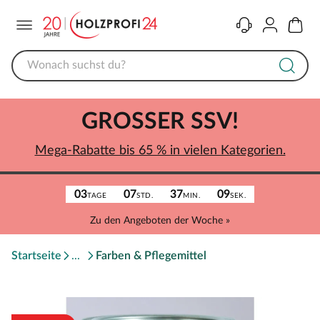
Menü
Kontakt
Konto
Warenk
GROSSER SSV!
Mega-Rabatte bis 65 % in vielen Kategorien.
03
07
37
09
TAGE
STD.
MIN.
SEK.
Zu den Angeboten der Woche »
Startseite
Farben & Pflegemittel