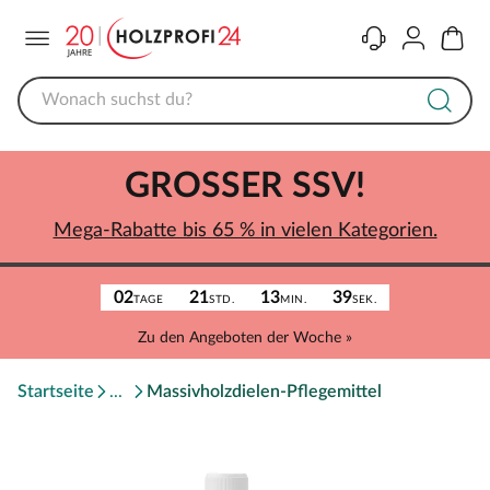
Menü
Kontakt
Konto
Warenk
GROSSER SSV!
Mega-Rabatte bis 65 % in vielen Kategorien.
02
21
13
39
TAGE
STD.
MIN.
SEK.
Zu den Angeboten der Woche »
Startseite
Massivholzdielen-Pflegemittel