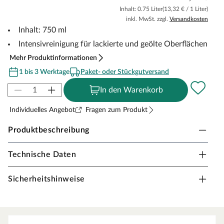
Inhalt: 0.75 Liter
(13,32 € / 1 Liter)
inkl. MwSt. zzgl.
Versandkosten
Inhalt: 750 ml
Intensivreinigung für lackierte und geölte Oberflächen
Mehr Produktinformationen
1 bis 3 Werktage
Paket- oder Stückgutversand
In den Warenkorb
Individuelles Angebot
Fragen zum Produkt
Produktbeschreibung
Technische Daten
Dr. Schutz - Weltweit auf allen Böden zu Hause!
Mit qualitativ hochwertigen Reinigungs- und
Sicherheitshinweise
Pflegemitteln und ihren Systemen tragen die CC-Dr.
Schutz-Produkte maßgeblich dazu bei, dass die
unterschiedlichen Bodenbeläge wie PVC, Linoleum,
Teppich, Laminat und Parkett dem Betreiber wie auch