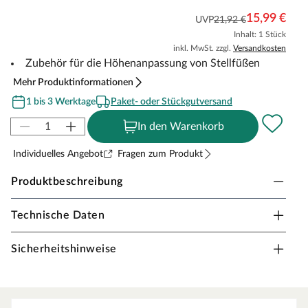
15,99 €
UVP
21,92 €
Inhalt: 1 Stück
inkl. MwSt. zzgl.
Versandkosten
Zubehör für die Höhenanpassung von Stellfüßen
Mehr Produktinformationen
1 bis 3 Werktage
Paket- oder Stückgutversand
In den Warenkorb
Individuelles Angebot
Fragen zum Produkt
Produktbeschreibung
Technische Daten
Justierschlüssel / Einstellwerkzeug für Stellfüße
Einstellschlüssel für die Höhenanpassung von Stellfüßen
Sicherheitshinweise
zur Verlegung von Terrassenplatten/Fliesen