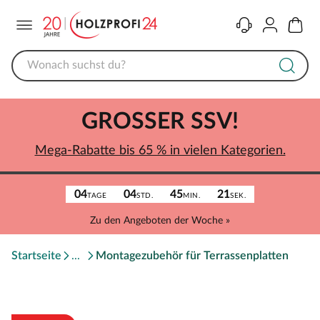
Menü
Kontakt
Konto
Warenk
GROSSER SSV!
Mega-Rabatte bis 65 % in vielen Kategorien.
04
04
45
21
TAGE
STD.
MIN.
SEK.
Zu den Angeboten der Woche »
Startseite
Montagezubehör für Terrassenplatten