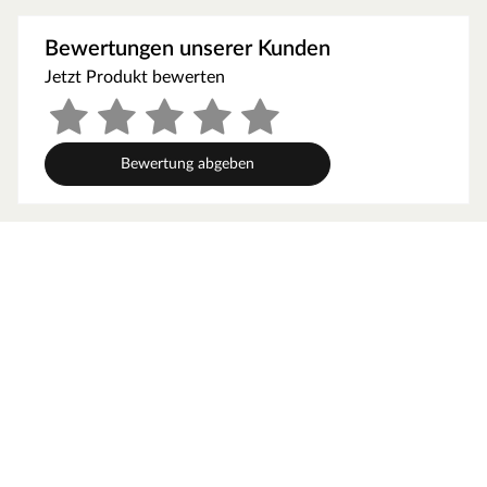
Terrassenunterkonstruktionen. Er kommt in der Farbe
Silber, besteht aus robustem Aluminium und wird im 4er-
Bewertungen unserer Kunden
Pack geliefert.
Jetzt Produkt bewerten
Mit einer Materialstärke von 29 mm und einer Länge von
19,60 cm sorgt der Verbinder für stabile, langlebige
Verbindungen zwischen den Profilen und unterstützt
eine präzise, sichere Montage der Unterkonstruktion.
Bewertung abgeben
Kovalex®-Terrassendielen – attraktive Dielen aus
Holz-Polymer-Werkstoff (WPC)
Die Kosche Holzwerkstoffe GmbH & Co. KG ist
spezialisiert auf die Herstellung von profilummantelten
Komponenten sowie WPC-Produkten. Das in Nordrhein-
Westfalen ansässige Unternehmen versteht es, Tradition
und Innovation miteinander zu verknüpfen. Die
Kernkompetenz liegt u. a. auf der Produktion von WPC-
Terrassendielen. Sorgenfrei barfuß begehbar, da
splitterfrei, wetterbeständig und widerstandsfähig – mit
erstklassigen Kovalex®-Terrassendielen gelingt es, das