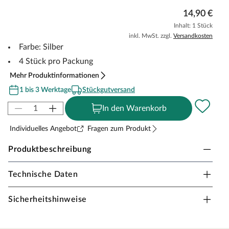
14,90 €
Inhalt: 1 Stück
inkl. MwSt. zzgl.
Versandkosten
Farbe: Silber
4 Stück pro Packung
Mehr Produktinformationen
1 bis 3 Werktage
Stückgutversand
In den Warenkorb
Individuelles Angebot
Fragen zum Produkt
Produktbeschreibung
Technische Daten
KOVALEX KO-Verbinder für PROFI Alu-
Unterkonstruktion
Sicherheitshinweise
Der KO-Verbinder für die PROFI Alu-Unterkonstruktion
ist die ideale Verbindungslösung für Aluminium-