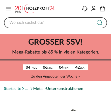
Menü
Kontakt
Konto
Warenk
GROSSER SSV!
Mega-Rabatte bis 65 % in vielen Kategorien.
04
06
04
42
TAGE
STD.
MIN.
SEK.
Zu den Angeboten der Woche »
Startseite
Metall-Unterkonstruktionen