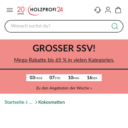
Menü
Kontakt
Konto
Warenk
GROSSER SSV!
Mega-Rabatte bis 65 % in vielen Kategorien.
03
07
10
16
TAGE
STD.
MIN.
SEK.
Zu den Angeboten der Woche »
Startseite
Kokosmatten