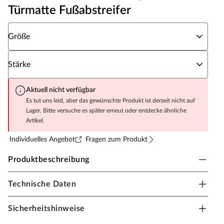
Türmatte Fußabstreifer
Wähle eine Größe
Größe
Wähle eine Stärke
Stärke
Aktuell nicht verfügbar
Es tut uns leid, aber das gewünschte Produkt ist derzeit nicht auf
Lager. Bitte versuche es später erneut oder entdecke ähnliche
Artikel.
Individuelles Angebot
Fragen zum Produkt
Produktbeschreibung
Technische Daten
Kokosmatte Grau Variable Stärke Größe
Sicherheitshinweise
Beste Schuhreinigung