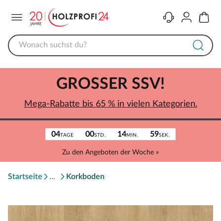
Menü
Kontakt
Konto
Warenk
GROSSER SSV!
Mega-Rabatte bis 65 % in vielen Kategorien.
04
00
14
59
TAGE
STD.
MIN.
SEK.
Zu den Angeboten der Woche »
Startseite
Korkboden