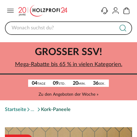
Menü
Kontakt
Konto
Warenk
GROSSER SSV!
Mega-Rabatte bis 65 % in vielen Kategorien.
04
09
20
36
TAGE
STD.
MIN.
SEK.
Zu den Angeboten der Woche »
Startseite
Kork-Paneele