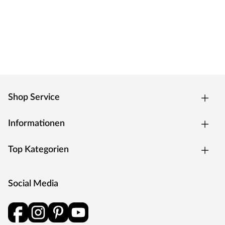
GRANORTE® – umweltfreundliche Bodenbeläge und
Wandverkleidung aus Kork
GRANORTE® ist ein führender Hersteller von
umweltfreundlichen Bodenbelägen, Granulaten für
Kunstrasen sowie Designobjekten aus Kork. Man fertigt
aus Kork sogar Wandbeläge und Stoffe, die im exklusiven
Wohnbau genauso eingesetzt werden wie im Yachtbau.
In nachhaltiger Kreislaufwirtschaft wird Kork – von der
Shop Service
Natur in sehr langen Wachstumszyklen erzeugt –
recycelt zu „Schöner Wohnen“. So trägt GRANORTE®
Informationen
mit hohem Umwelt- und sozialem Engagement dazu bei,
die Wälder der Korkeiche sinnvoll zu nutzen, und
Top Kategorien
gleichzeitig Teil ihres Schutzes zu sein. Es ist Teil der
unternehmerischen Verantwortung, biologische Vielfalt
und die Integrität des Ökosystems der Korkeichenwälder
Social Media
als einer der größten CO2-Speicher der Erde für
nachfolgende Generationen zu bewahren.