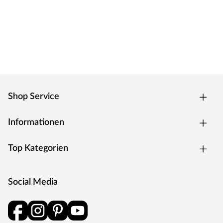
die Korkfliese nur noch an die Wand gedrückt und
nochmals feinjustiert.
GRANORTE® – umweltfreundliche Bodenbeläge und
Wandverkleidung aus Kork
GRANORTE® ist ein führender Hersteller von
umweltfreundlichen Bodenbelägen, Granulaten für
Kunstrasen sowie Designobjekten aus Kork. Man fertigt
aus Kork sogar Wandbeläge und Stoffe, die im exklusiven
Shop Service
Wohnbau genauso eingesetzt werden wie im Yachtbau.
In nachhaltiger Kreislaufwirtschaft wird Kork – von der
Informationen
Natur in sehr langen Wachstumszyklen erzeugt –
recycelt zu „Schöner Wohnen“. So trägt GRANORTE®
Top Kategorien
mit hohem Umwelt- und sozialem Engagement dazu bei,
die Wälder der Korkeiche sinnvoll zu nutzen, und
gleichzeitig Teil ihres Schutzes zu sein. Es ist Teil der
Social Media
unternehmerischen Verantwortung, biologische Vielfalt
und die Integrität des Ökosystems der Korkeichenwälder
als einer der größten CO2-Speicher der Erde für