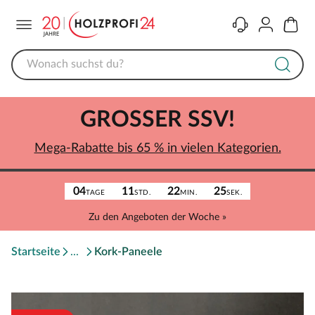
Menü
Kontakt
Konto
Warenk
GROSSER SSV!
Mega-Rabatte bis 65 % in vielen Kategorien.
04
11
22
25
TAGE
STD.
MIN.
SEK.
Zu den Angeboten der Woche »
Startseite
Kork-Paneele