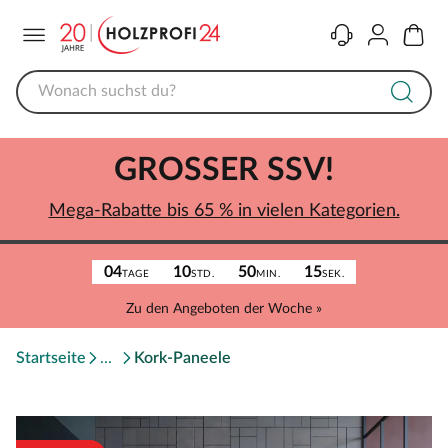
Menü
Kontakt
Konto
Warenk
GROSSER SSV!
Mega-Rabatte bis 65 % in vielen Kategorien.
04
10
50
15
TAGE
STD.
MIN.
SEK.
Zu den Angeboten der Woche »
Startseite
Kork-Paneele