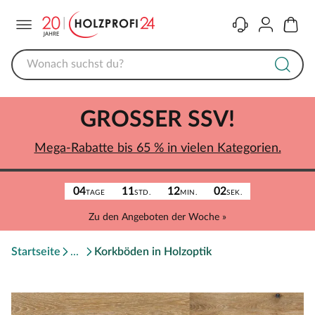
Menü
Kontakt
Konto
Warenk
GROSSER SSV!
Mega-Rabatte bis 65 % in vielen Kategorien.
04
11
12
02
TAGE
STD.
MIN.
SEK.
Zu den Angeboten der Woche »
Startseite
Korkböden in Holzoptik