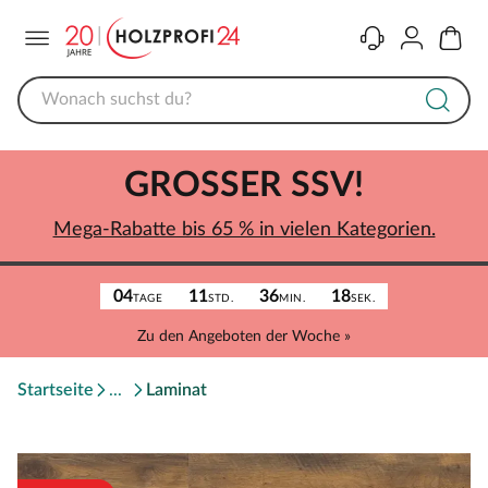
Menü
Kontakt
Konto
Warenk
GROSSER SSV!
Mega-Rabatte bis 65 % in vielen Kategorien.
04
11
36
18
TAGE
STD.
MIN.
SEK.
Zu den Angeboten der Woche »
Startseite
Laminat