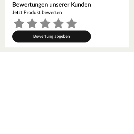
Bewertungen unserer Kunden
Verlegebild und verleiht ihm ein gleichmäßiges Muster.
Mithilfe aufwendiger und moderner Prägetechnologie
Jetzt Produkt bewerten
verfügt der Boden über eine Oberfläche, die bis ins
kleinste Detail feinste Holzstrukturen nachempfindet.
Kaum eine Fuge unterbricht die weitläufige Optik dieser
Bewertung abgeben
Diele – dank der Länge von 220 cm.
Technische Details
Die Dielen haben eine Breite von 24,3 cm, eine Länge
von 220 cm und sind 10 mm stark. Laminat ist
dreischichtig aufgebaut: Die oberste Schicht besteht aus
dem Dekor, das mit dem robusten Overlay zusammen
verpresst ist. Die Trägerplatte ist aus hochverdichteten
Holzfasern gefertigt und unten sorgt der
Gegenzug/Stabilisierungsfilm für Stabilität.
Die Klickverbindung garantiert eine schnelle und leicht
zu handhabende schwimmende Verlegung. Mit der
Nutzungsklasse (NK) 23 eignet sich dieser Bodenbelag
für stark frequentierte Flächen des privaten Bereichs wie