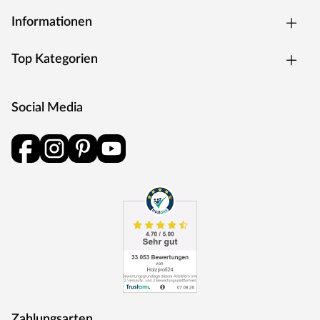
Ausstrahlung, Hochwertigkeit und Innovation – das gilt
Informationen
für Laminat- ebenso wie für Furnier-, Kork- und
Linoleumböden aus dem Hause HARO. Ein patentiertes
Top Kategorien
Klicksystem macht die Verlegung für Heimwerker zum
Kinderspiel. Die Vielzahl an Oberflächen wird jedem
Anspruch gerecht und passendes Zubehör rundet das
Social Media
Sortiment ab.
Zahlungsarten