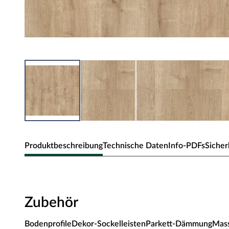
Produktbeschreibung
Technische Daten
Info-PDFs
Sicher
PARADOR Laminat Basic 400 Landhau
Zubehör
Attraktiver Preis und hochwertiges Design - die Parador La
Nutzungsklasse 23/32 - starke Beanspruchung in privat un
Bodenprofile
Dekor-Sockelleisten
Parkett-Dämmung
Mass
Büros, Boutiquen