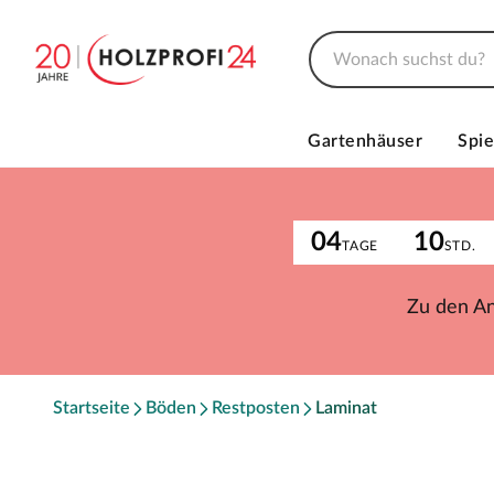
Gartenhäuser
Spie
04
10
TAGE
STD.
Zu den A
Startseite
Böden
Restposten
Laminat