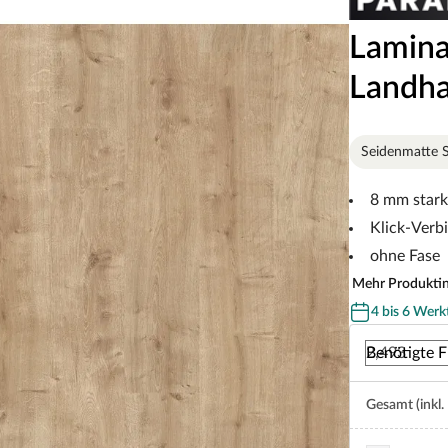
Lamina
Landha
Seidenmatte S
8 mm stark
Klick-Verb
ohne Fase
Mehr Produkti
4 bis 6 Werk
Benötigte F
Gesamt (inkl.