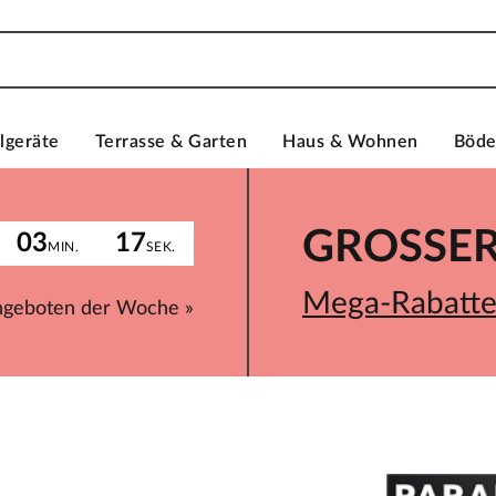
lgeräte
Terrasse & Garten
Haus & Wohnen
Böd
GROSSER 
03
17
MIN.
SEK.
Mega-Rabatte 
ngeboten der Woche »