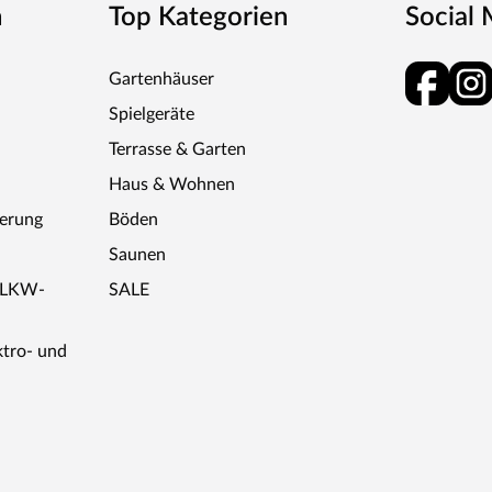
n
Top Kategorien
Social
it System - ein Anspruch, der spürbar ist.
Gartenhäuser
Spielgeräte
Terrasse & Garten
Haus & Wohnen
ferung
Böden
Saunen
r LKW-
SALE
ktro- und