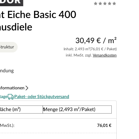
t Eiche Basic 400
usdiele
30,49 € / m²
truktur
Inhalt: 2.493 m²
(76,01 € / Paket)
inkl. MwSt. zzgl.
Versandkosten
indung
nformationen
tage
Paket- oder Stückgutversand
läche (m²)
Menge (2,493 m²/Paket)
 MwSt.):
76,01 €