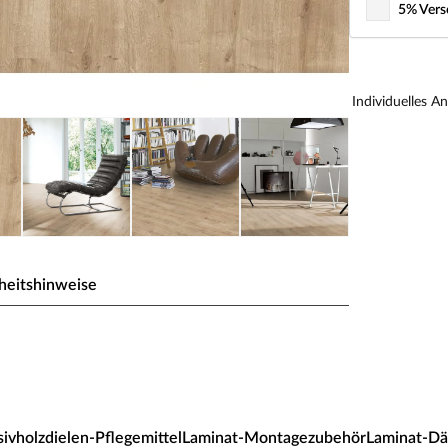
5% Vers
Individuelles A
heitshinweise
sdiele
minat Basic-Linie bietet eine überzeugende Auswahl!
d gewerblich genutzten Räumen: Klassenräume, kleine
ivholzdielen-Pflegemittel
Laminat-Montagezubehör
Laminat-D