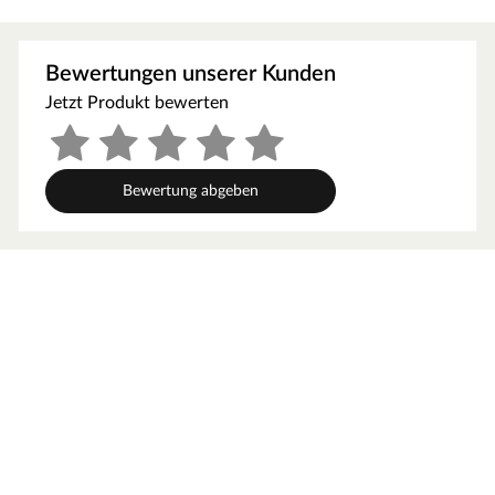
glatten Struktur entsteht eine angenehm ausgleichende
Raumatmosphäre, wie beim Blick auf einen ruhigen See.
Bewertungen unserer Kunden
Technische Details
Jetzt Produkt bewerten
Die Stärke des Laminats beträgt 8 mm – das entspricht
einer leichten Nutzung im gewerblichen Bereich. Dank
der Klickverbindung lässt sich der Boden ganz einfach
schwimmend verlegen. Dieses Laminat der
Bewertung abgeben
Nutzungsklasse 23 eignet sich im privaten Bereich für
stark beanspruchte Flächen wie z. B. Küchen,
Treppenflure oder Eingangsbereiche. In Wartezimmern,
Büros oder Boutiquen mit kontinuierlicher Nutzung kann
es mit der Nutzungsklasse (NK) 32 auch im gewerblichen
oder privaten Bereich punkten. In Feuchträumen wie
Küche oder Bad kann dieser Artikel dank seiner Resistenz
gegen Nässe bedenkenlos verlegt werden. Auch die
Verlegung über einer Warmwasserfußbodenheizung ist
kein Problem.
Hinweis: Bitte beachte, dass die Farbe des Produkts bei