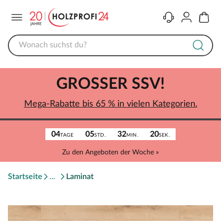
Menü
Kontakt
Konto
Warenk
GROSSER SSV!
Mega-Rabatte bis 65 % in vielen Kategorien.
04
05
32
20
TAGE
STD.
MIN.
SEK.
Zu den Angeboten der Woche »
Startseite
Laminat