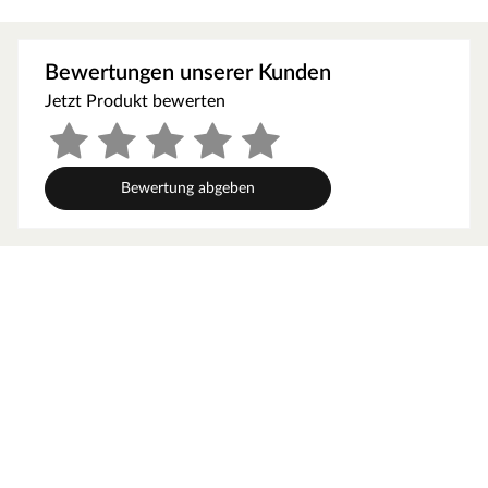
glatten Struktur entsteht eine angenehm ausgleichende
Raumatmosphäre, wie beim Blick auf einen ruhigen See.
Bewertungen unserer Kunden
Technische Details
Jetzt Produkt bewerten
Die Stärke des Laminats beträgt 8 mm – das entspricht
einer leichten Nutzung im gewerblichen Bereich. Dank
der Klickverbindung lässt sich der Boden ganz einfach
schwimmend verlegen. Dieses Laminat der
Bewertung abgeben
Nutzungsklasse 23 eignet sich im privaten Bereich für
stark beanspruchte Flächen wie z. B. Küchen,
Treppenflure oder Eingangsbereiche. In Wartezimmern,
Büros oder Boutiquen mit kontinuierlicher Nutzung kann
es mit der Nutzungsklasse (NK) 32 auch im gewerblichen
oder privaten Bereich punkten. In Feuchträumen wie
Küche oder Bad kann dieser Artikel dank seiner Resistenz
gegen Nässe bedenkenlos verlegt werden. Auch die
Verlegung über einer Warmwasserfußbodenheizung ist
kein Problem.
Hinweis: Bitte beachte, dass die Farbe des Produkts bei