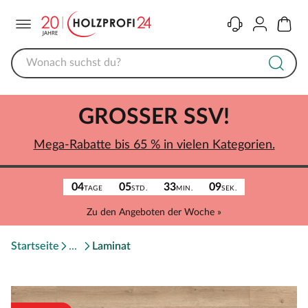
Menü
Kontakt
Konto
Warenk
GROSSER SSV!
Mega-Rabatte bis 65 % in vielen Kategorien.
04
05
33
09
TAGE
STD.
MIN.
SEK.
Zu den Angeboten der Woche »
Startseite
Laminat