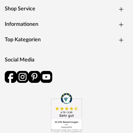
hochwertiger Materialien und dauerhafte Tiefpreise.
Shop Service
Zuverlässig, preisgünstig und ohne viel überflüssiges
Drumherum: Fokus auf den Boden.
Informationen
Top Kategorien
Social Media