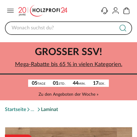
Menü
Kontakt
Konto
Warenk
GROSSER SSV!
Mega-Rabatte bis 65 % in vielen Kategorien.
05
01
44
17
TAGE
STD.
MIN.
SEK.
Zu den Angeboten der Woche »
Startseite
Laminat