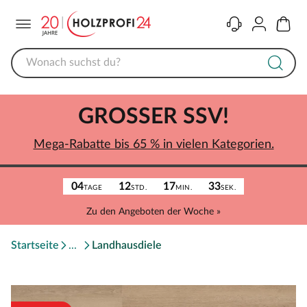
Menü
Kontakt
Konto
Warenk
GROSSER SSV!
Mega-Rabatte bis 65 % in vielen Kategorien.
04
12
17
33
TAGE
STD.
MIN.
SEK.
Zu den Angeboten der Woche »
Startseite
Landhausdiele