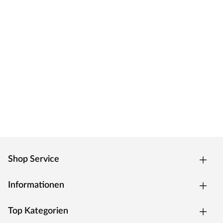
preisgünstig und ohne viel überflüssiges Drumherum:
Fokus auf den Boden.
Shop Service
Informationen
Top Kategorien