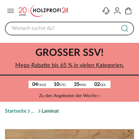
Menü
Kontakt
Konto
Warenk
GROSSER SSV!
Mega-Rabatte bis 65 % in vielen Kategorien.
04
10
35
02
TAGE
STD.
MIN.
SEK.
Zu den Angeboten der Woche »
Startseite
Laminat