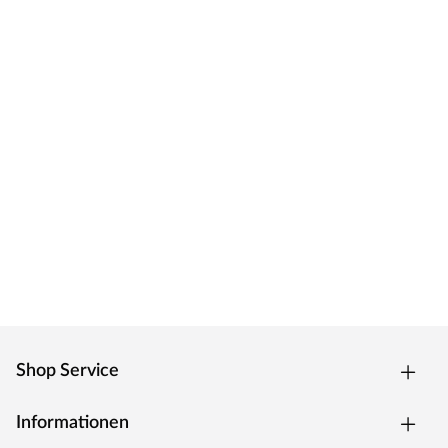
preisgünstig und ohne viel überflüssiges Drumherum:
Fokus auf den Boden.
Shop Service
Informationen