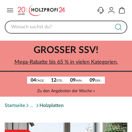
Menü
Kontakt
Konto
Warenk
GROSSER SSV!
Mega-Rabatte bis 65 % in vielen Kategorien.
04
12
09
09
TAGE
STD.
MIN.
SEK.
Zu den Angeboten der Woche »
Startseite
Holzplatten