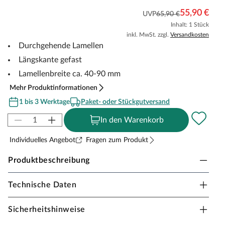
55,90 €
UVP
65,90 €
Inhalt: 1 Stück
inkl. MwSt. zzgl.
Versandkosten
Durchgehende Lamellen
Längskante gefast
Lamellenbreite ca. 40-90 mm
Mehr Produktinformationen
1 bis 3 Werktage
Paket- oder Stückgutversand
In den Warenkorb
Individuelles Angebot
Fragen zum Produkt
Produktbeschreibung
Technische Daten
Timeless Living Leimholz europäische Eiche
Rustikal, 18 mm, 200 x 40 cm
Sicherheitshinweise
Leimholzplatten aus Eichenholz sind die perfekte Wahl