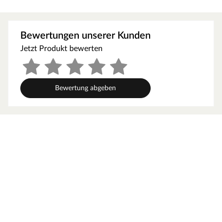
für kreative Heimwerker und Profis, die natürliche
Ästhetik mit vielseitigen Gestaltungsmöglichkeiten
verbinden möchten. Das robuste, fein gemaserte
Bewertungen unserer Kunden
Eichenholz verleiht jedem Raum eine zeitlose Eleganz
Jetzt Produkt bewerten
und natürliche Beständigkeit.
Leimholzplatten bestehen aus nebeneinander
angeordneten Holzriegeln, die mithilfe von Leim zu einer
Platte zusammengefügt werden. Man unterscheidet
Bewertung abgeben
zwischen durchgehenden Lamellen und keilgezinkten
Lamellen. Leimholzplatten sind in unterschiedlichen
Holzarten (Massivholz) sowie in zwei Sortierklassen
erhältlich. Einsatzbereiche der Leimholzplatten sind die
Innenraumausstattung und der Möbelbau.
Vorteile:
Massivholz
Form- und Maßvielfalt
Robust