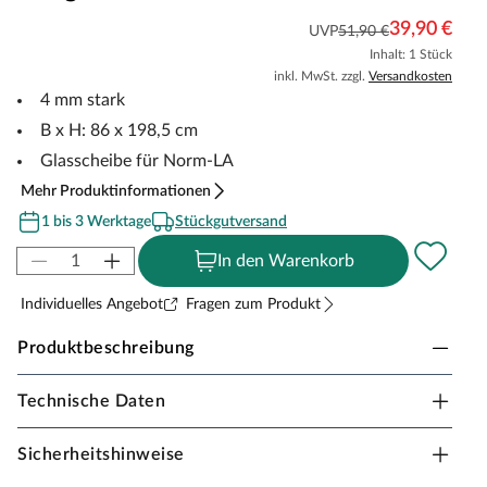
39,90 €
UVP
51,90 €
Inhalt: 1 Stück
inkl. MwSt. zzgl.
Versandkosten
4 mm stark
B x H: 86 x 198,5 cm
Glasscheibe für Norm-LA
Mehr Produktinformationen
1 bis 3 Werktage
Stückgutversand
In den Warenkorb
Individuelles Angebot
Fragen zum Produkt
Produktbeschreibung
Technische Daten
Lichtausschnitt ESG 4 mm Float Klarglas
Der Lichtausschnitt aus 4 mm starkem ESG-Klarglas
Sicherheitshinweise
bringt Licht, Leichtigkeit und ein modernes Wohngefühl