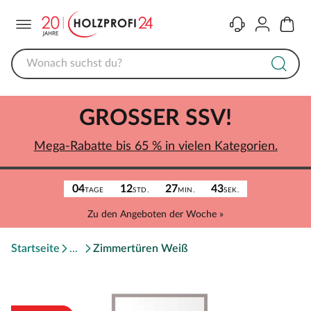
Menü
Kontakt
Konto
Warenk
GROSSER SSV!
Mega-Rabatte bis 65 % in vielen Kategorien.
04
12
27
43
TAGE
STD.
MIN.
SEK.
Zu den Angeboten der Woche »
Startseite
Zimmertüren Weiß