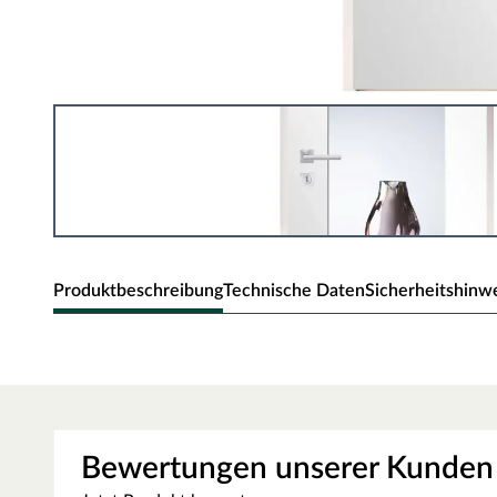
Produktbeschreibung
Technische Daten
Sicherheitshinw
Lichtausschnitt ESG 4 mm Float 
Der Lichtausschnitt aus 4 mm starkem ESG-Klarglas bring
Wohngefühl in jeden Raum. Die klare Glasscheibe mit den
Bewertungen unserer Kunden
Norm-Lichtausschnitte und sorgt für eine offene, einlade
unverfälschte, transparente Durchsicht und lässt natürl