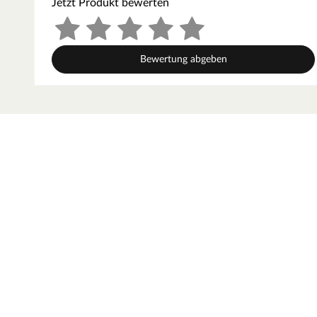
Jetzt Produkt bewerten
ideal für helle, freundliche Wohnkonzepte.
Das robuste Einscheibensicherheitsglas (ESG) überzeugt 
sowie durch eine erstklassige Oberflächenqualität. Ob i
Bewertung abgeben
Glaseinsatz kombiniert stilvolles Design mit langlebiger Q
im Alltag.