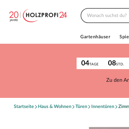
Gartenhäuser
Spie
04
08
TAGE
STD.
Zu den A
Startseite
Haus & Wohnen
Türen
Innentüren
Zimm