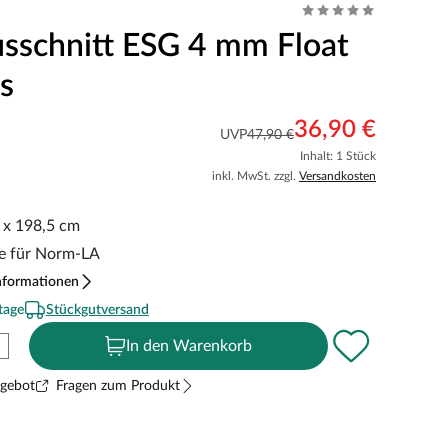
usschnitt ESG 4 mm Float
s
36,90 €
UVP
47,90 €
Inhalt: 1 Stück
inkl. MwSt. zzgl.
Versandkosten
5 x 198,5 cm
e für Norm-LA
nformationen
tage
Stückgutversand
In den Warenkorb
ngebot
Fragen zum Produkt