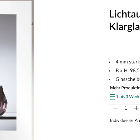
Lichta
Klargla
4 mm stark
B x H: 98,
Glasscheib
Mehr Produkti
1 bis 3 Werk
Individuelles A