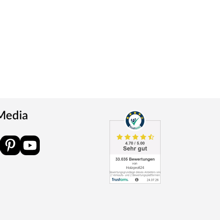
 Media