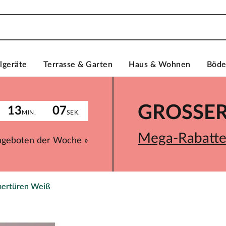
lgeräte
Terrasse & Garten
Haus & Wohnen
Böd
GROSSER 
13
07
MIN.
SEK.
Mega-Rabatte 
ngeboten der Woche »
ertüren Weiß