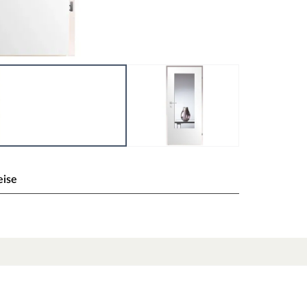
eise
Klarglas
t Licht, Leichtigkeit und ein modernes
 Maßen 98,5 x 198,5 cm eignet sich perfekt für
nde Atmosphäre. Klarglas bietet eine
iches Licht ungehindert in den Raum strömen –