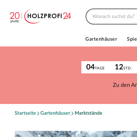
Gartenhäuser
Spie
04
12
TAGE
STD.
Zu den A
Startseite
Gartenhäuser
Marktstände