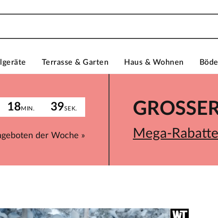
lgeräte
Terrasse & Garten
Haus & Wohnen
Böd
GROSSER 
18
39
MIN.
SEK.
Mega-Rabatte 
ngeboten der Woche »