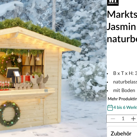
Markts
Jasmin
naturb
B x T x H:
naturbelas
mit Boden
Mehr Produkti
4 bis 6 Werk
Zubehör