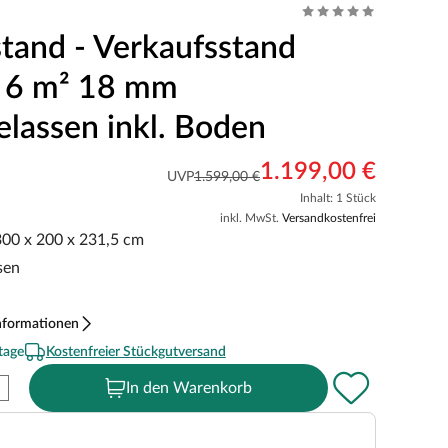
tand - Verkaufsstand
 6 m² 18 mm
elassen inkl. Boden
1.199,00 €
UVP
1.599,00 €
Inhalt: 1 Stück
inkl. MwSt.
Versandkostenfrei
 300 x 200 x 231,5 cm
sen
nformationen
tage
Kostenfreier Stückgutversand
In den Warenkorb