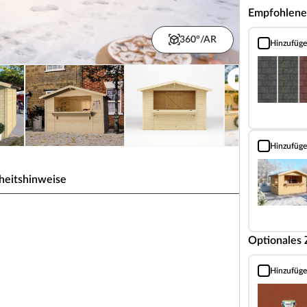
Empfohlene
360°/AR
Hinzufüg
Bitumen-Rech
Hinzufüg
Verkaufspult 
heitshinweise
d "Jasmin" 6 m² 18 mm
Optionales
Hinzufüg
teldach
Landhausfarbe