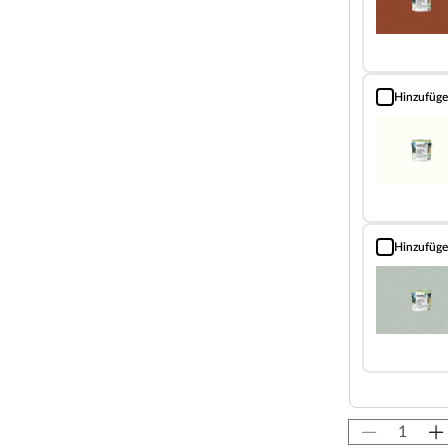
 Dachüberstände von 300 x 200 cm ist mit einem
das sich von innen mit einem Riegel verschließen lässt.
ktstandes bietet Dir noch mehr Platz im Inneren für
Hinzufüg
ße Tür ist mit einem Buntbartschloss ausgestattet.
Landhausfarb
fnetem Verkaufsfenster ein praktisches Vordach, dass
hnee schützt.
 der Verkaufsstand einfach auf- und abgebaut
Hinzufüg
Landhausfarb
lz gefertigt und bietet Dir freie
ir empfehlen eine Grundierung zum Schutz gegen Pilze
Marktstand mit einer offenporigen Holzschutzlasur/-
öhe von ca. 231,5 cm eine großzügige Seitenhöhe von ca.
iven und lange haltbaren Dachbelag. Beachte hierzu