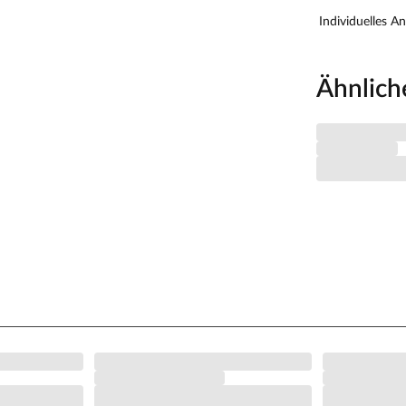
Individuelles A
halten.
Ähnlich
egen dem Paket bei.