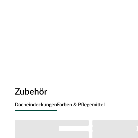
Inkl. Fußboden
Ein 15 mm starker Fußboden ist bereits im Lieferumfang ent
Inkl. Montageanleitung
Eine Montageanleitung sowie sämtliches Montagematerial li
Zubehör
Dacheindeckungen
Farben & Pflegemittel