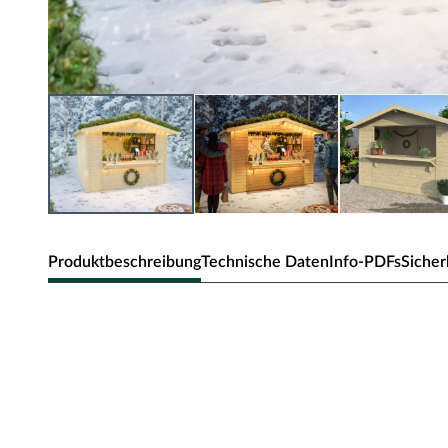
Produktbeschreibung
Technische Daten
Info-PDFs
Sicher
WOODTEX Marktstand / Verkaufsstan
naturbelassen
Marktstand/Verkaufsstand mit Verkaufsöffnung und Sat
Große Verkaufsfläche