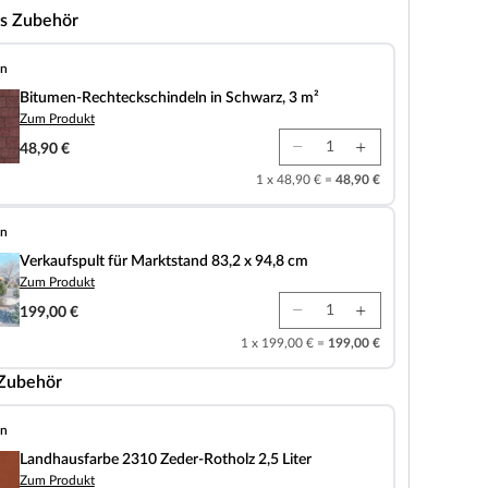
s Zubehör
en
teckschindeln in Schwarz, 3 m²
Bitumen-Rechteckschindeln in Schwarz, 3 m²
Zum Produkt
48,90 €
1 x 48,90 € =
48,90 €
en
für Marktstand 83,2 x 94,8 cm
Verkaufspult für Marktstand 83,2 x 94,8 cm
Zum Produkt
199,00 €
1 x 199,00 € =
199,00 €
 Zubehör
en
 2310 Zeder-Rotholz 2,5 Liter
Landhausfarbe 2310 Zeder-Rotholz 2,5 Liter
Zum Produkt