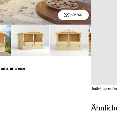
360°/AR
heitshinweise
 "Stella 5 m²" 16 mm
Individuelles A
 Waren optimal zu präsentieren.
Ähnlich