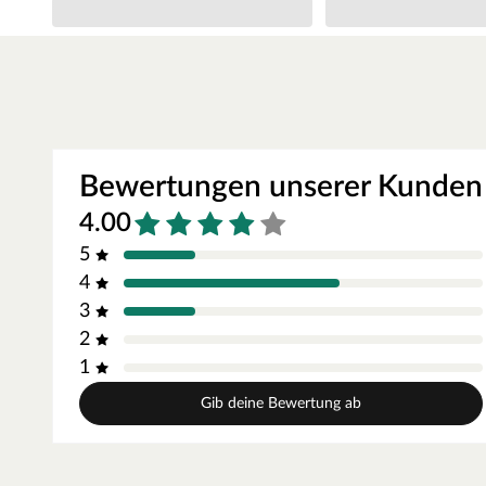
Seitenhöhe von ca. 182 cm cm. Wir empfehlen dir Dachschi
Dachbelag. Beachte hierzu unser Zubehör-Sortiment.
Optionales Zubehör: Boden
Der Marktstand Stella wird ohne Fußboden geliefert. Ein Fu
Beachte hierzu unser Zubehör-Sortiment oder das als Alterna
Inkl. Montageanleitung
Eine Montageanleitung sowie sämtliches Montagematerial li
Bewertungen unserer Kunden
4.00
5
4
3
2
1
Gib deine Bewertung ab