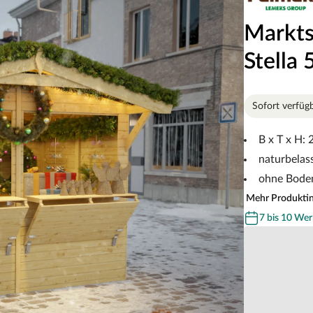
Markts
Stella
Sofort verfüg
B x T x H:
naturbelas
ohne Bode
Mehr Produkti
7 bis 10 Wer