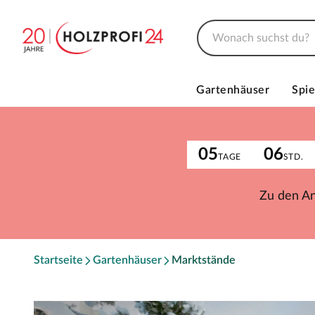
Gartenhäuser
Spie
05
06
TAGE
STD.
Zu den A
Startseite
Gartenhäuser
Marktstände