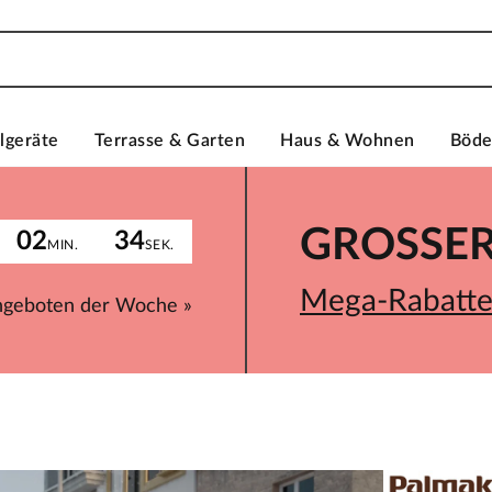
lgeräte
Terrasse & Garten
Haus & Wohnen
Böd
GROSSER 
02
34
MIN.
SEK.
Mega-Rabatte 
ngeboten der Woche »