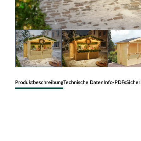
Produktbeschreibung
Technische Daten
Info-PDFs
Sicher
PALMAKO Marktstand / Verkaufsstand
naturbelassen
Nutze die große Verkaufsfläche, um Deine angebotenen
Große Verkaufsfläche