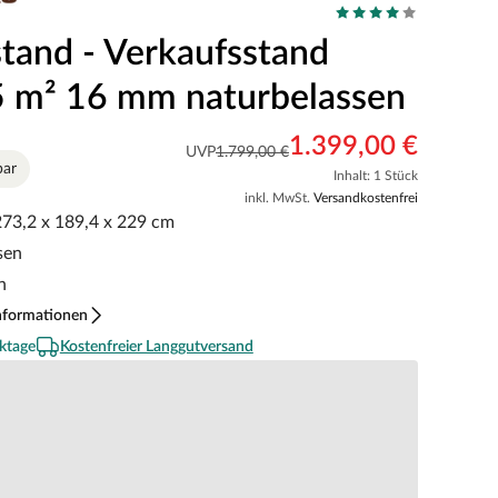
tand - Verkaufsstand
 5 m² 16 mm naturbelassen
1.399,00 €
UVP
1.799,00 €
bar
Inhalt: 1 Stück
inkl. MwSt.
Versandkostenfrei
 273,2 x 189,4 x 229 cm
sen
n
nformationen
ktage
Kostenfreier Langgutversand