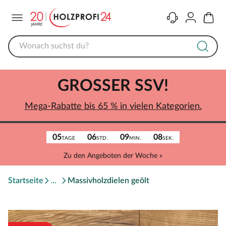
Menü
Kontakt
Konto
Warenk
GROSSER SSV!
Mega-Rabatte bis 65 % in vielen Kategorien.
05
06
09
08
TAGE
STD.
MIN.
SEK.
Zu den Angeboten der Woche »
Startseite
Massivholzdielen geölt