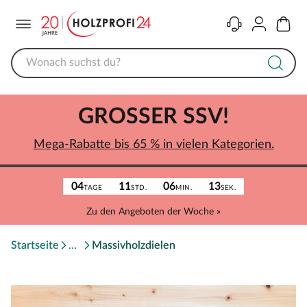
Menü
Kontakt
Konto
Warenk
GROSSER SSV!
Mega-Rabatte bis 65 % in vielen Kategorien.
04
11
06
13
TAGE
STD.
MIN.
SEK.
Zu den Angeboten der Woche »
Startseite
Massivholzdielen