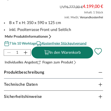
4.199,00 €
UVP
6.777,00 €
Inhalt: 1 Stück
inkl. MwSt.
Versandkostenfrei
B x T x H: 350 x 590 x 125 cm
inkl. Poolterrasse Front und Seitlich
Mehr Produktinformationen
7 bis 10 Werktage
Kostenfreier Stückgutversand
In den Warenkorb
Individuelles Angebot
Fragen zum Produkt
Produktbeschreibung
Technische Daten
Karibu Massivholzpool Modell 2 Sparset inkl. Front
und Seitenterrasse
Sicherheitshinweise
Sommer, Sonne und das kühle Nass im eigenen Garten.
Was wünschst Du Dir mehr? Die schönste Zeit des