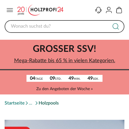
Menü
Kontakt
Konto
Warenk
GROSSER SSV!
Mega-Rabatte bis 65 % in vielen Kategorien.
04
09
49
49
TAGE
STD.
MIN.
SEK.
Zu den Angeboten der Woche »
Startseite
Holzpools