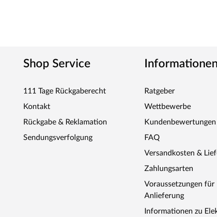
Steuergerät
Bei dieser Innensauna ist ein Saunaofen mit einer extern
außerhalb der Sauna angebracht. Auf diese Weise fängt 
einer bequemen Bedienung von außen und einer noch exa
elektrische Geräte, wie die Kabinenbeleuchtung, können
Shop Service
Informatione
und bedient werden.
Elektronisches Steuergerät EASY mit digitaler Anzeige
111 Tage Rückgaberecht
Ratgeber
Für Starkstromöfen mit 3,5 - 9 kW Leistung
Kontakt
Wettbewerbe
Bedienung durch leichte Berührung der Schaltsymbole
Rückgabe & Reklamation
Kundenbewertungen
Inklusive Temperaturfühler mit Temperatursicherung
Sendungsverfolgung
FAQ
Schaltleistung bis 11 kW
Versandkosten & Lie
Heizbegrenzung 4 Stunden
Zahlungsarten
Stufenlos zwischen 10 und 100 °C regelbar
Voraussetzungen fü
Soll-/Ist-Temperaturanzeige in Celsius
Anlieferung
Anschluss für Kabinenbeleuchtung
Informationen zu Ele