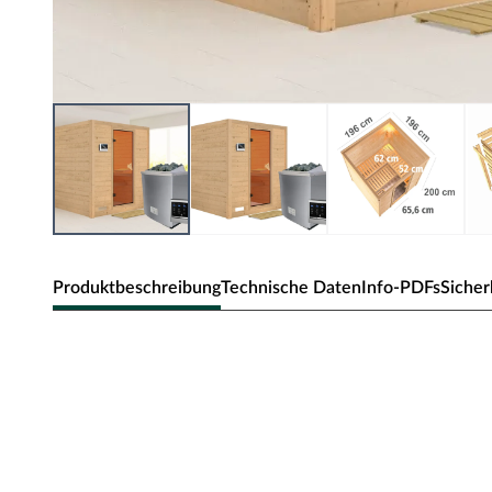
Produktbeschreibung
Technische Daten
Info-PDFs
Sicher
Karibu Innensauna Mojave in Massivh
Diese Massivholzsauna besteht aus Vollholz-Bohlen mit e
Mineralwolle und Hartfaser gedämmt und innen mit Softlin
und Schraubsystems werden die einzelnen Bohlen fest m
Verbindungen sorgen für Formstabilität.