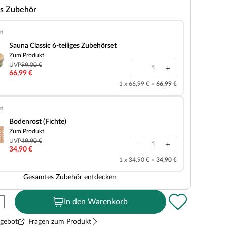
s Zubehör
en
 6-teiliges Zubehörset
Sauna Classic 6-teiliges Zubehörset
Zum Produkt
UVP
99,00 €
66,99 €
1 x 66,99 € =
66,99 €
en
chte)
Bodenrost (Fichte)
Zum Produkt
UVP
49,90 €
34,90 €
1 x 34,90 € =
34,90 €
Gesamtes Zubehör entdecken
In den Warenkorb
ngebot
Fragen zum Produkt