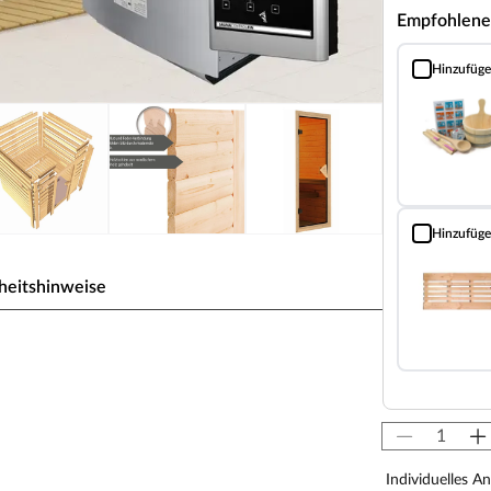
Empfohlene
Hinzufüg
Sauna Classic
Hinzufüg
Bodenrost (Fi
heitshinweise
olzbauweise für 2-3 Personen
iner Stärke von 38 mm. Das Dach ist mit
e-Profilholz verkleidet. Mithilfe eines Steck-
iteinander verbunden. Doppelnut und -feder
Individuelles A