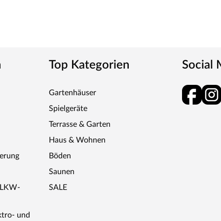
en Steuerung inklusive. Das Steuergerät wird
schon vor dem Saunieren der Komfort an – mit
kteren Temperatureinstellung. Weitere
 ebenso an die externe Steuerung angeschlossen
n
Top Kategorien
Social
Gartenhäuser
Spielgeräte
Terrasse & Garten
Haus & Wohnen
ferung
Böden
Saunen
r LKW-
SALE
ktro- und