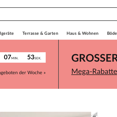
lgeräte
Terrasse & Garten
Haus & Wohnen
Böd
GROSSER 
07
53
MIN.
SEK.
Mega-Rabatte 
ngeboten der Woche »