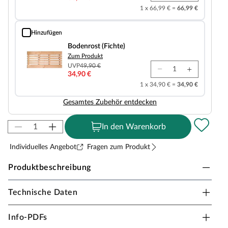
1 x 66,99 € =
66,99 €
Hinzufügen
Bodenrost (Fichte)
Bodenrost (Fichte)
Zum Produkt
UVP
49,90 €
34,90 €
1 x 34,90 € =
34,90 €
Gesamtes Zubehör entdecken
In den Warenkorb
Individuelles Angebot
Fragen zum Produkt
Produktbeschreibung
Technische Daten
Karibu Innensauna Mojave in Massivholzbauweise
für 2-3 Personen
Info-PDFs
Aus 38 mm dicken Vollholz-Bohlen und einem mit