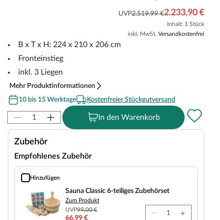
2.233,90 €
UVP
2.519,99 €
Inhalt: 1 Stück
inkl. MwSt.
Versandkostenfrei
B x T x H: 224 x 210 x 206 cm
Fronteinstieg
inkl. 3 Liegen
Mehr Produktinformationen
10 bis 15 Werktage
Kostenfreier Stückgutversand
In den Warenkorb
Zubehör
Empfohlenes Zubehör
Hinzufügen
Sauna Classic 6-teiliges Zubehörset
Sauna Classic 6-teiliges Zubehörset
Zum Produkt
UVP
99,00 €
66,99 €