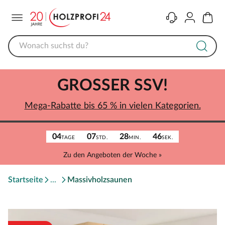
Menü
Kontakt
Konto
Warenk
GROSSER SSV!
Mega-Rabatte bis 65 % in vielen Kategorien.
04
07
28
46
TAGE
STD.
MIN.
SEK.
Zu den Angeboten der Woche »
Startseite
Massivholzsaunen