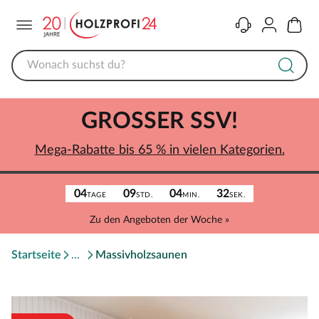
Menü
Kontakt
Konto
Warenk
GROSSER SSV!
Mega-Rabatte bis 65 % in vielen Kategorien.
04
09
04
32
TAGE
STD.
MIN.
SEK.
Zu den Angeboten der Woche »
Startseite
Massivholzsaunen