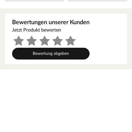
Temperatursprünge vermieden. Die hohen Temperaturen
bleiben auf diese Weise lange erhalten und werden in
angenehmem Maß abgegeben. Holzeigene Harze und
Bewertungen unserer Kunden
ätherischen Öle, die beim Saunieren freigesetzt werden,
runden das Erlebnis auf natürliche Weise ab.
Jetzt Produkt bewerten
Bei der Montage einer Sauna muss ein Mindestabstand
von 10 cm zu Wänden und Decke unbedingt eingehalten
werden, um gute Luftzirkulation zu gewährleisten. So
Bewertung abgeben
kann feucht-warme Luft besser abziehen. In diesem
Zusammenhang müssen die Mindestraumhöhe und -
breite beachtet werden.
Grundausstattung
Innenmaße: Die Innenmaße dieser Sauna mit B 225 x T
173 x H 200 cm erlauben es, dass 2-3 Personen
gleichzeitig saunieren können.
Saunaliegen: Mit 3 Liegen wird das Erlebnis für jeden
Saunagast besonders angenehm. In der Grundausstattung
sind folgende Liegebänke enthalten: 1 Liege, ca. 57 cm