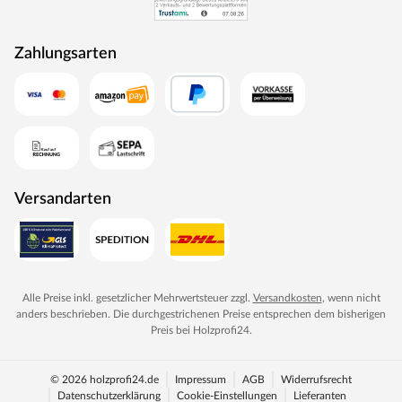
schonende Familienbad.
Zahlungsarten
Außenmantel aus Edelstahl
Integrierte Verdampfereinheit mit Ablauf (4 L Füllmenge)
Abnehmbares Bodenblech mit Tropfschale
Aluminium-Druckguss-Abdeckrahmen
Maße (B x H x T): 41 x 50 x 37 cm
Wassermangelüberwachung
Versandarten
Trockenlaufschutz
Verdampferschale zum Beispiel für ätherische Öle
Steuergerät
Alle Preise inkl. gesetzlicher Mehrwertsteuer zzgl.
Versandkosten
, wenn nicht
Bei dieser Innensauna ist ein Saunaofen mit einer
anders beschrieben. Die durchgestrichenen Preise entsprechen dem bisherigen
externen Steuerung inklusive. Das Steuergerät wird
Preis bei
Holzprofi24
.
außerhalb der Sauna angebracht. Auf diese Weise fängt
schon vor dem Saunieren der Komfort an – mit einer
© 2026 holzprofi24.de
Impressum
AGB
Widerrufsrecht
bequemen Bedienung von außen und einer noch
Datenschutzerklärung
Cookie-Einstellungen
Lieferanten