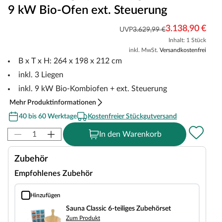
9 kW Bio-Ofen ext. Steuerung
3.138,90 €
UVP
3.629,99 €
Inhalt: 1 Stück
inkl. MwSt.
Versandkostenfrei
B x T x H: 264 x 198 x 212 cm
inkl. 3 Liegen
inkl. 9 kW Bio-Kombiofen + ext. Steuerung
Mehr Produktinformationen
40 bis 60 Werktage
Kostenfreier Stückgutversand
In den Warenkorb
Zubehör
Empfohlenes Zubehör
Hinzufügen
Sauna Classic 6-teiliges Zubehörset
Sauna Classic 6-teiliges Zubehörset
Zum Produkt