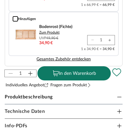
1 x 66,99 € =
66,99 €
Hinzufügen
Bodenrost (Fichte)
Bodenrost (Fichte)
Zum Produkt
UVP
49,90 €
34,90 €
1 x 34,90 € =
34,90 €
Gesamtes Zubehör entdecken
In den Warenkorb
Individuelles Angebot
Fragen zum Produkt
Produktbeschreibung
Technische Daten
Karibu Innensauna Sonara in Massivholzbauweise
für 2-3 Personen
Info-PDFs
Aus 38 mm dicken Vollholz-Bohlen und einem mit