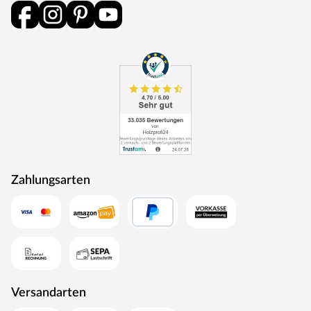
ermöglicht damit gleich vier facettenreiche Saunagang-
Variationen: die besonders heiße und trockene finnische
Sauna, die stärkende Kräuterdampf-Kur, das
feuchtwarme Soft-Dampfbad und das schonende
Familienbad.
Außenmantel aus Edelstahl
Integrierte Verdampfereinheit mit Ablauf (4 L Füllmenge)
Abnehmbares Bodenblech mit Tropfschale
Aluminium-Druckguss-Abdeckrahmen
Zahlungsarten
Maße (B x H x T): 41 x 50 x 37 cm
Wassermangelüberwachung
Trockenlaufschutz
Verdampferschale zum Beispiel für ätherische Öle
Steuergerät
Versandarten
Diese Innensauna wird mit Saunaofen und einer