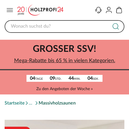
Menü
Kontakt
Konto
Warenk
GROSSER SSV!
Mega-Rabatte bis 65 % in vielen Kategorien.
04
09
44
04
TAGE
STD.
MIN.
SEK.
Zu den Angeboten der Woche »
Startseite
Massivholzsaunen