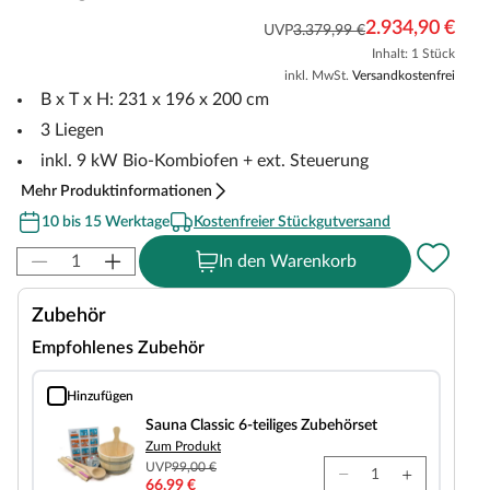
2.934,90 €
UVP
3.379,99 €
Inhalt: 1 Stück
inkl. MwSt.
Versandkostenfrei
B x T x H: 231 x 196 x 200 cm
3 Liegen
inkl. 9 kW Bio-Kombiofen + ext. Steuerung
Mehr Produktinformationen
10 bis 15 Werktage
Kostenfreier Stückgutversand
In den Warenkorb
Zubehör
Empfohlenes Zubehör
Hinzufügen
Sauna Classic 6-teiliges Zubehörset
Sauna Classic 6-teiliges Zubehörset
Zum Produkt
UVP
99,00 €
66,99 €