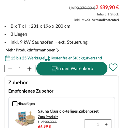
2.689,90 €
UVP
3.079,99 €
Inhalt: 1 Stück
inkl. MwSt.
Versandkostenfrei
B x T x H: 231 x 196 x 200 cm
3 Liegen
inkl. 9 kW Saunaofen + ext. Steuerung
Mehr Produktinformationen
15 bis 25 Werktage
Kostenfreier Stückgutversand
In den Warenkorb
Zubehör
Empfohlenes Zubehör
Hinzufügen
Sauna Classic 6-teiliges Zubehörset
Sauna Classic 6-teiliges Zubehörset
Zum Produkt
UVP
99,00 €
66,99 €