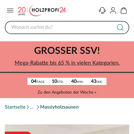
Menü
Kontakt
Konto
Warenk
GROSSER SSV!
Mega-Rabatte bis 65 % in vielen Kategorien.
04
10
40
43
TAGE
STD.
MIN.
SEK.
Zu den Angeboten der Woche »
Startseite
Massivholzsaunen