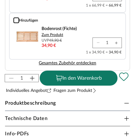
1 x 66,99 € =
66,99 €
Hinzufügen
Bodenrost (Fichte)
Bodenrost (Fichte)
Zum Produkt
UVP
49,90 €
34,90 €
1 x 34,90 € =
34,90 €
Gesamtes Zubehör entdecken
In den Warenkorb
Individuelles Angebot
Fragen zum Produkt
Produktbeschreibung
Technische Daten
Karibu Innensauna Sonara in Massivholzbauweise
für 2-3 Personen
Info-PDFs
38 mm Vollholz-Bohlen und ein mit Mineralwolle und