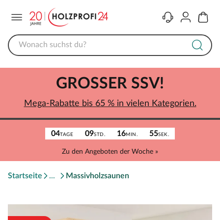
Menü
Kontakt
Konto
Warenk
GROSSER SSV!
Mega-Rabatte bis 65 % in vielen Kategorien.
04
09
16
55
TAGE
STD.
MIN.
SEK.
Zu den Angeboten der Woche »
Startseite
Massivholzsaunen