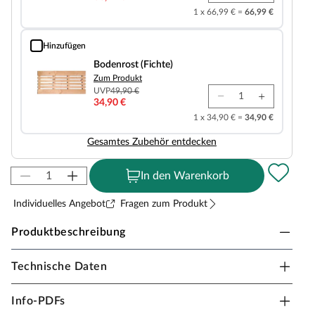
1 x 66,99 € =
66,99 €
Hinzufügen
Bodenrost (Fichte)
Bodenrost (Fichte)
Zum Produkt
UVP
49,90 €
34,90 €
1 x 34,90 € =
34,90 €
Gesamtes Zubehör entdecken
In den Warenkorb
Individuelles Angebot
Fragen zum Produkt
Produktbeschreibung
Technische Daten
Karibu Innensauna Sonara in Massivholzbauweise
für 2-3 Personen
Info-PDFs
Diese Massivholzsauna besteht aus Vollholz-Bohlen mit