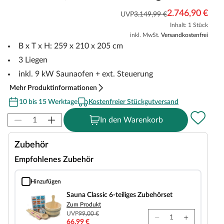
2.746,90 €
UVP
3.149,99 €
Inhalt: 1 Stück
inkl. MwSt.
Versandkostenfrei
B x T x H: 259 x 210 x 205 cm
3 Liegen
inkl. 9 kW Saunaofen + ext. Steuerung
Mehr Produktinformationen
10 bis 15 Werktage
Kostenfreier Stückgutversand
In den Warenkorb
Zubehör
Empfohlenes Zubehör
Hinzufügen
Sauna Classic 6-teiliges Zubehörset
Sauna Classic 6-teiliges Zubehörset
Zum Produkt
UVP
99,00 €
66,99 €