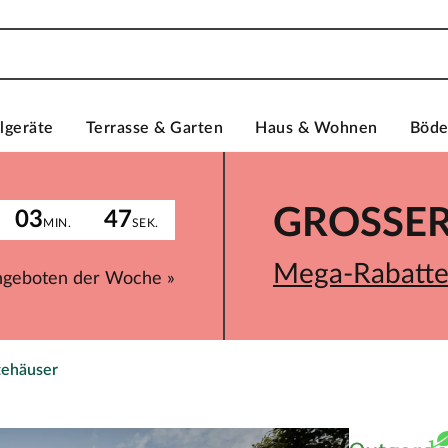
lgeräte
Terrasse & Garten
Haus & Wohnen
Böd
GROSSER 
03
47
MIN.
SEK.
Mega-Rabatte 
ngeboten der Woche »
tehäuser