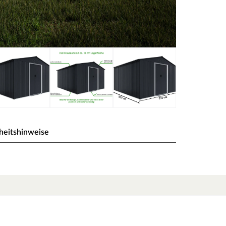
heitshinweise
ax Anthrazit
Stauraum, ohne dabei viel Platz im Garten
erungsgeschützt und diebstahlsicher verstauen.
urch besonders langlebig und robust.
optimale Raumnutzung wird dank einer Firsthöhe