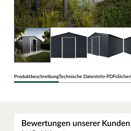
Produktbeschreibung
Technische Daten
Info-PDFs
Sicher
Outgarden Metall-Gerätehaus M
Klein, aber fein – dieses Gerätehaus bietet ausreichend 
einzunehmen. So kannst du deine Geräte ganz leicht witt
Bewertungen unserer Kunden
Das Häuschen besteht aus verzinktem Metall und ist dad
Die Grundfläche des Gartenhauses beträgt 8,3 m². Eine 