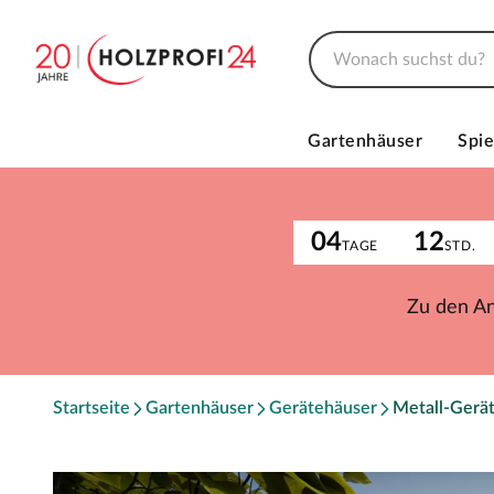
Gartenhäuser
Spie
04
12
TAGE
STD.
Zu den A
Startseite
Gartenhäuser
Gerätehäuser
Metall-Gerä