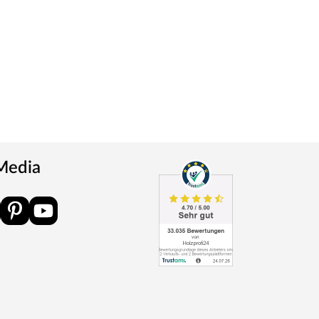
 Media