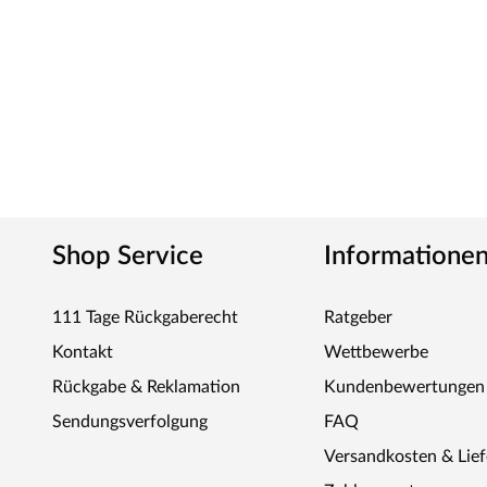
Outgarden steht für hochwertige und innovative Gartenpr
exzellente Verarbeitung überzeugen. Ob Spielgeräte, Sich
Produkten von Outgarden wird dein Garten zum echten Wo
stilvolle und langlebige Gartengestaltung benötigt wird
individueller Gartenträume ganz einfach. Outgarden – für
Shop Service
Informatione
111 Tage Rückgaberecht
Ratgeber
Kontakt
Wettbewerbe
Rückgabe & Reklamation
Kundenbewertungen
Sendungsverfolgung
FAQ
Versandkosten & Lie