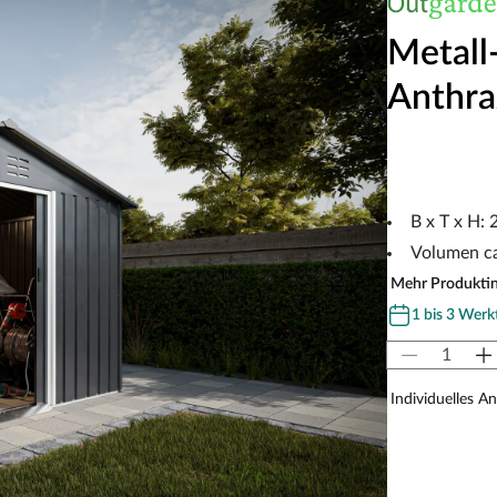
Metall
Anthra
B x T x H:
Volumen ca
Mehr Produkti
1 bis 3 Werk
Individuelles A