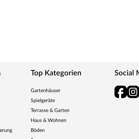
odukte, die durch erstklassige Materialien und
tschutz oder Terrassengestaltung – mit den
hlfühlort. Die Marke bietet alles, was für eine
. Dank der großen Auswahl wird die Umsetzung
 einen Garten, der begeistert!
n
Top Kategorien
Social
Gartenhäuser
Spielgeräte
Terrasse & Garten
Haus & Wohnen
ferung
Böden