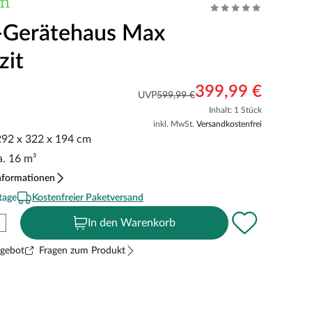
-Gerätehaus Max
zit
399,99 €
UVP
599,99 €
Inhalt: 1 Stück
inkl. MwSt.
Versandkostenfrei
 292 x 322 x 194 cm
. 16 m³
nformationen
tage
Kostenfreier Paketversand
In den Warenkorb
ngebot
Fragen zum Produkt