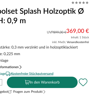
olset Splash Holzoptik Ø
H: 0,9 m
369,00 €
UVP
899,00 €
Inhalt: 1 Stück
inkl. MwSt.
Versandkostenfrei
tärke: 0,3 mm verzinkt und in holzoptiklackiert
ke: 0,225 mm
nlage
nformationen
tage
Kostenfreier Stückgutversand
In den Warenkorb
ngebot
Fragen zum Produkt