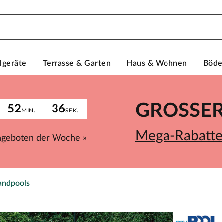
lgeräte
Terrasse & Garten
Haus & Wohnen
Böd
GROSSER 
52
36
MIN.
SEK.
Mega-Rabatte 
ngeboten der Woche »
andpools