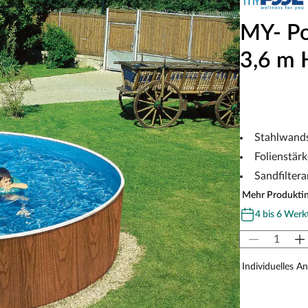
MY- Po
3,6 m 
Stahlwands
Folienstär
Sandfiltera
Mehr Produkti
4 bis 6 Werk
Individuelles A