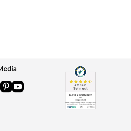
 Media