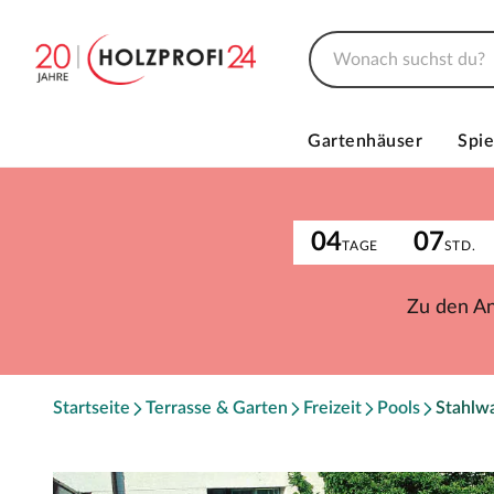
Gartenhäuser
Spie
04
07
TAGE
STD.
Zu den A
Startseite
Terrasse & Garten
Freizeit
Pools
Stahlw