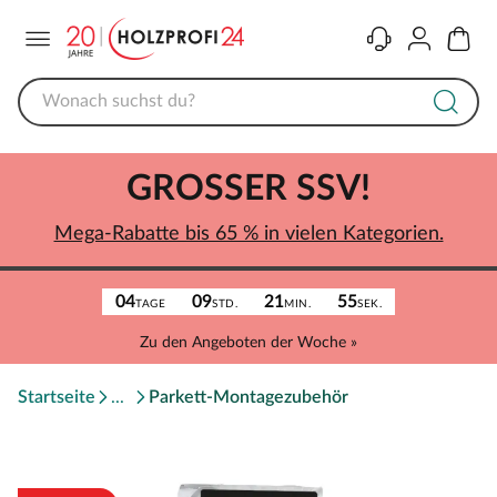
Menü
Kontakt
Konto
Warenk
GROSSER SSV!
Mega-Rabatte bis 65 % in vielen Kategorien.
04
09
21
55
TAGE
STD.
MIN.
SEK.
Zu den Angeboten der Woche »
Startseite
Parkett-Montagezubehör