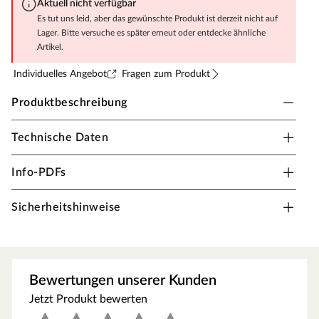
Aktuell nicht verfügbar
Es tut uns leid, aber das gewünschte Produkt ist derzeit nicht auf
Lager. Bitte versuche es später erneut oder entdecke ähnliche
Artikel.
Individuelles Angebot
Fragen zum Produkt
Produktbeschreibung
Technische Daten
Nivelliermasse Objekt Plus OS 50
Eine pulverförmige, kunstharzvergütete,
Info-PDFs
selbstverlaufende, hydraulisch abbindende
Nivelliermasse zur Herstellung planebener Unterböden
Sicherheitshinweise
im Innenbereich in Schichtdicken bis 15 mm vor der
Verlegung von Bodenbelägen aller Art insbesondere
Parkett. Nur für den Innenbereich verwenden. Geeignet
bei Fußbodenheizung und Stuhlrollenbelastung.
Bewertungen unserer Kunden
Zur Lagerung: Frostfrei, kühl und trocken auf Holzrost im
Jetzt Produkt bewerten
unangebrochenem Originalgebinde ca. 180 Tage
lagerfähig.