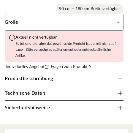
90 cm + 180 cm Breite verfügbar
Wähle eine Größe
Größe
Aktuell nicht verfügbar
Es tut uns leid, aber das gewünschte Produkt ist derzeit nicht auf
Lager. Bitte versuche es später erneut oder entdecke ähnliche
Artikel.
Individuelles Angebot
Fragen zum Produkt
Produktbeschreibung
Technische Daten
Vinyl-Teppich Delux Ombre
Ansprechendes Design für alle Fußböden
Sicherheitshinweise
Du möchtest Deinem Fußboden ein angesagtes
Streifenmuster verpassen? Der Vinyl-Teppich Delux
Ombre gibt Dir die Möglichkeit dazu. Auf diese Weise