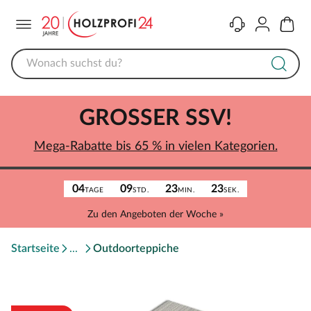
Menü
Kontakt
Konto
Warenk
GROSSER SSV!
Mega-Rabatte bis 65 % in vielen Kategorien.
04
09
23
23
TAGE
STD.
MIN.
SEK.
Zu den Angeboten der Woche »
Startseite
Outdoorteppiche