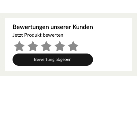
Flächen umrandet werden.
Besonders beständig
Das Holz ist von Natur aus sehr widerstandsfähig gegen
Bewertungen unserer Kunden
Schädlinge und Pilzerkrankungen.
Jetzt Produkt bewerten
Kesseldruckimprägnierung
Schützt das Holz im Außenbereich, was zu einer längeren
Haltbarkeit beiträgt.
Bewertung abgeben