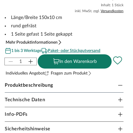
Inhalt: 1 Stück
inkl. MwSt. zzgl.
Versandkosten
Länge/Breite 150x10 cm
rund gefräst
1 Seite gefast 1 Seite gekappt
Mehr Produktinformationen
1 bis 3 Werktage
Paket- oder Stückgutversand
In den Warenkorb
Individuelles Angebot
Fragen zum Produkt
Produktbeschreibung
Technische Daten
Kiefer Palisaden gefräst gefast gekappt
Das Kiefernholz unterstreicht die Natürlichkeit Ihres
Info-PDFs
Gartens. Die Palisaden können vielfältig im Garten
verwendet werden. Mit ihnen können Gartenbereiche
Sicherheitshinweise
voneinander abgegrenzt, Gehwege definiert und