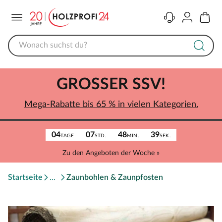
Menü
Kontakt
Konto
Warenk
GROSSER SSV!
Mega-Rabatte bis 65 % in vielen Kategorien.
04
07
48
39
TAGE
STD.
MIN.
SEK.
Zu den Angeboten der Woche »
Startseite
Zaunbohlen & Zaunpfosten