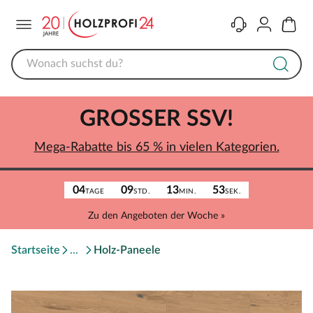
Menü
Kontakt
Konto
Warenk
GROSSER SSV!
Mega-Rabatte bis 65 % in vielen Kategorien.
04
09
13
53
TAGE
STD.
MIN.
SEK.
Zu den Angeboten der Woche »
Startseite
Holz-Paneele