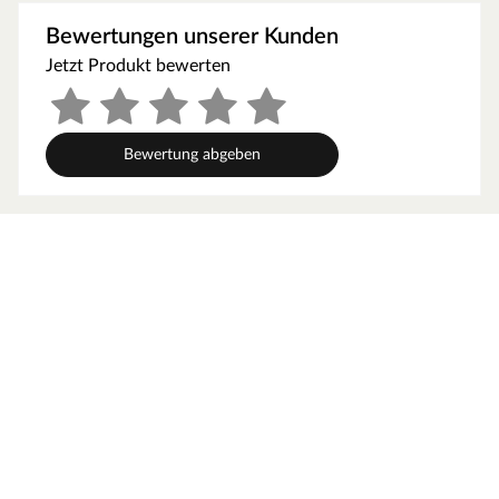
Material
Bewertungen unserer Kunden
Die Wandpaneele sind aus Echtholz gefertigt. Hierbei
Jetzt Produkt bewerten
handelt es sich um edles Eichenholz. Dieses Holz
besticht durch seine markante Maserung, warme
Farbgebung und eine ausdrucksstarke Struktur. Neben
Bewertung abgeben
seiner ästhetischen Wirkung überzeugt es auch mit
hervorragenden technischen Eigenschaften: Es ist
äußerst widerstandsfähig, abriebfest und zeigt nur ein
geringes Schwind- und Quellverhalten. Dadurch bleibt es
formstabil, neigt kaum zu Verzug und ist wenig anfällig
für Rissbildungen.
Bitte beachten: Da es sich um Echtholz handelt,
unterscheiden sich die Paneele hinsichtlich ihrer
Farbgebung und Maserung leicht voneinander. Die
Abbildungen dienen als Anhaltspunkt.
Montage
Die Montage gestaltet sich einfach und effizient.