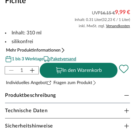
Fichte
9,99 €
UVP
16,15 €
Inhalt: 0.31 Liter
(32,23 € / 1 Liter)
inkl. MwSt. zzgl.
Versandkosten
Inhalt: 310 ml
silikonfrei
Mehr Produktinformationen
1 bis 3 Werktage
Paketversand
In den Warenkorb
Individuelles Angebot
Fragen zum Produkt
Produktbeschreibung
Technische Daten
FERAX Parkettfugenmasse
Gebrauchsfertige, einkomponentige, silikonfreie
Sicherheitshinweise
Parkettfugenmasse von Ferax für die Verfugung aller
Holzböden. Die Fugennmasse besteht aus einer