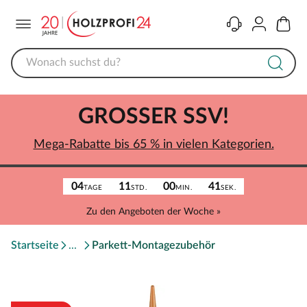
Menü
Kontakt
Konto
Warenk
GROSSER SSV!
Mega-Rabatte bis 65 % in vielen Kategorien.
04
11
00
41
TAGE
STD.
MIN.
SEK.
Zu den Angeboten der Woche »
Startseite
Parkett-Montagezubehör