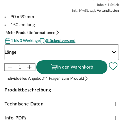
Inhalt: 1 Stück
inkl. MwSt. zzgl.
Versandkosten
90 x 90 mm
150 cm lang
Mehr Produktinformationen
1 bis 3 Werktage
Stückgutversand
Wähle eine Länge
Länge
In den Warenkorb
Individuelles Angebot
Fragen zum Produkt
Produktbeschreibung
Technische Daten
Pfosten Kiefer KDI mit Rundkopf
Lange Haltbarkeit durch Kesseldruckimprägnierung.
Info-PDFs
KDI Behandlung, daher ideal als Konstruktionsholz