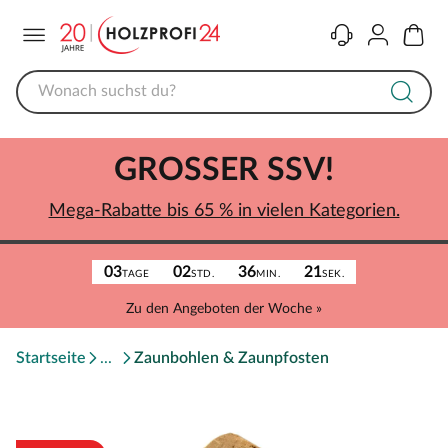
Menü
Kontakt
Konto
Warenk
GROSSER SSV!
Mega-Rabatte bis 65 % in vielen Kategorien.
03
02
36
21
TAGE
STD.
MIN.
SEK.
Zu den Angeboten der Woche »
Startseite
Zaunbohlen & Zaunpfosten