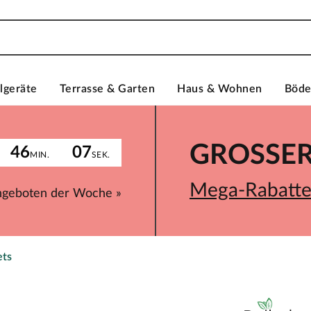
lgeräte
Terrasse & Garten
Haus & Wohnen
Böd
GROSSER 
46
07
MIN.
SEK.
Mega-Rabatte 
ngeboten der Woche »
ets