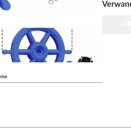
Verwan
eise
Spielgerät ganz schnell in ein Piratenschiff und der