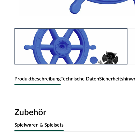
Produktbeschreibung
Technische Daten
Sicherheitshinw
Spiel-Piraten Lenkrad
Schönes Zubehör für Ihre Spielhaus
Zubehör
Phantasievolles Spielen
Spielwaren & Spielsets
Mit diesem roten Lenkrad aus Kunststoff verwandelt sich das 
Phantasie Ihres Kindes sind keine Grenzen gesetzt.