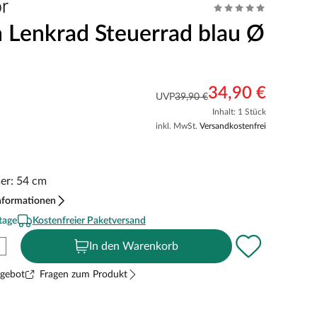
n Lenkrad Steuerrad blau Ø
34,90 €
UVP
39,90 €
Inhalt: 1 Stück
inkl. MwSt.
Versandkostenfrei
er: 54 cm
nformationen
tage
Kostenfreier Paketversand
In den Warenkorb
ngebot
Fragen zum Produkt