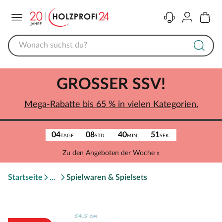
Menü
Kontakt
Konto
Warenk
GROSSER SSV!
Mega-Rabatte bis 65 % in vielen Kategorien.
04
08
40
51
TAGE
STD.
MIN.
SEK.
Zu den Angeboten der Woche »
Startseite
Spielwaren & Spielsets