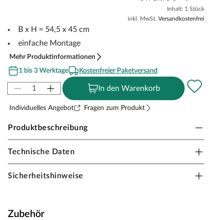
Inhalt: 1 Stück
inkl. MwSt.
Versandkostenfrei
B x H = 54,5 x 45 cm
einfache Montage
Mehr Produktinformationen
1 bis 3 Werktage
Kostenfreier Paketversand
In den Warenkorb
Individuelles Angebot
Fragen zum Produkt
Produktbeschreibung
Technische Daten
Flagge Piraten
Produktinformation:
Sicherheitshinweise
Fahne Pirat 54,5 x 45 cm mit dem Hiss-System.
Kompatibel zu allen Spielhäusern und Spieltürmen
Zubehör