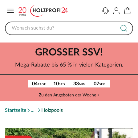
Menü
Kontakt
Konto
Warenk
GROSSER SSV!
Mega-Rabatte bis 65 % in vielen Kategorien.
04
10
33
07
TAGE
STD.
MIN.
SEK.
Zu den Angeboten der Woche »
Startseite
Holzpools