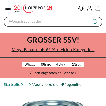
Menü
Kontakt
Konto
Warenk
GROSSER SSV!
Mega-Rabatte bis 65 % in vielen Kategorien.
04
08
43
11
TAGE
STD.
MIN.
SEK.
Zu den Angeboten der Woche »
Startseite
Massivholzdielen-Pflegemittel