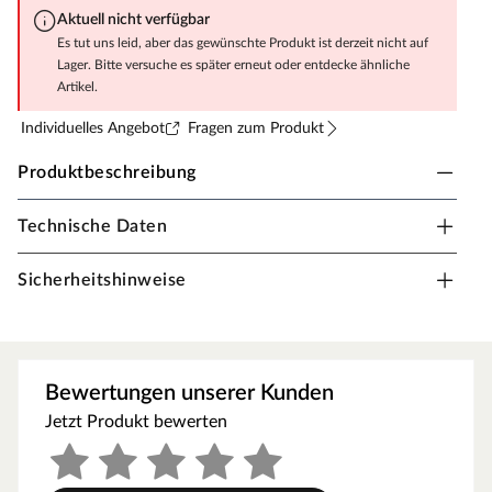
Aktuell nicht verfügbar
Es tut uns leid, aber das gewünschte Produkt ist derzeit nicht auf
Lager. Bitte versuche es später erneut oder entdecke ähnliche
Artikel.
Individuelles Angebot
Fragen zum Produkt
Produktbeschreibung
Technische Daten
SAICOS Premium Hartwachs-Öl Pur
Für eine natürliche Holzoptik: unser nicht anfeuerndes
Sicherheitshinweise
Premium Hartwachsöl »Pur« bietet Ihnen die gewohnten
Vorteile, die Oberfläche wirkt jedoch wie unbehandelt.
Nach neuesten Forschungsergebnissen entwickelte
Oberflächenbehandlung für alle Holz- und
Bewertungen unserer Kunden
Korkfußböden.
Jetzt Produkt bewerten
Komplette Beschichtung an nur einem Tag möglich.
Für alle Holzflächen geeignet (z.B. Möbel, Treppen,