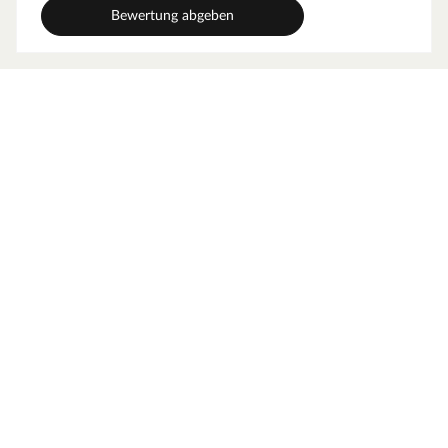
Arbeitsplatten, etc.)
Bewertung abgeben
einfach - ökonomisch - holzgerecht
Bei unbehandeltem Holz sind zwei Anstriche nötig, im
Renovierungsfall reicht in der Regel ein Anstrich auf der
gesäuberten Oberfläche - ohne Schleifen!