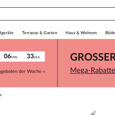
lgeräte
Terrasse & Garten
Haus & Wohnen
Böd
GROSSER 
06
33
MIN.
SEK.
Mega-Rabatte 
ngeboten der Woche »
r