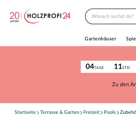
Gartenhäuser
Spie
04
11
TAGE
STD.
Zu den A
Startseite
Terrasse & Garten
Freizeit
Pools
Zubehö