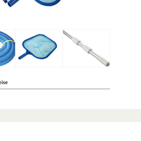
eise
obe Verunreinigungen, einen Bodensaugschlauch, eine
ie feineren Ablagerungen am Grund des Pools.