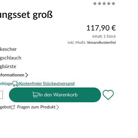
ungsset groß
117,90 €
Inhalt: 1 Stück
inkl. MwSt.
Versandkostenfrei
nkescher
gschlauch
gbürste
nformationen
erktage
Kostenfreier Stückgutversand
In den Warenkorb
ngebot
Fragen zum Produkt