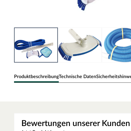
Produktbeschreibung
Technische Daten
Sicherheitshinw
KARIBU Reinigungsset groß
passend für alle KARIBU Gartenpools
Ausstattung
Bewertungen unserer Kunden
Das große Reinigungsset enthält einen Bodenkescher für gr
Boden-Saugbürste und eine Teleskop-Bodensaugstange für d