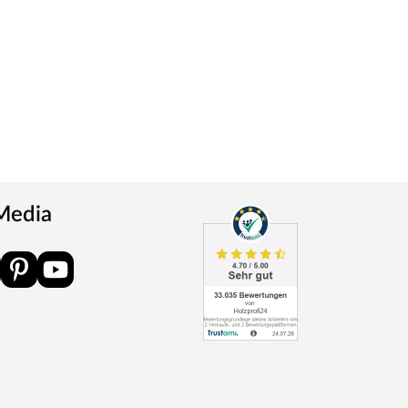
 Media