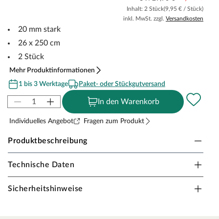
Inhalt: 2 Stück
(9,95 € / Stück)
inkl. MwSt. zzgl.
Versandkosten
20 mm stark
26 x 250 cm
2 Stück
Mehr Produktinformationen
1 bis 3 Werktage
Paket- oder Stückgutversand
In den Warenkorb
Individuelles Angebot
Fragen zum Produkt
Produktbeschreibung
Technische Daten
WOODTEX Rollwege Lärche Natur
Ob beim Säen, Pflanzen oder als praktischer Laufsteg am
Sicherheitshinweise
Schwimmteich – dieser Rollweg aus massivem,
naturbelassenem Lärchenholz ist vielseitig einsetzbar
und im Handumdrehen ausgerollt. Das 2er-Set besteht