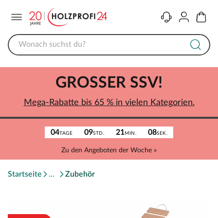
Menü
Kontakt
Konto
Warenk
GROSSER SSV!
Mega-Rabatte bis 65 % in vielen Kategorien.
04
09
21
08
TAGE
STD.
MIN.
SEK.
Zu den Angeboten der Woche »
Startseite
Zubehör